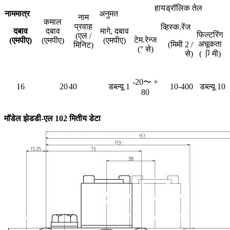
हायड्रॉलिक तेल
नाममात्र
अनुमत
नाम
कमाल
प्रवाह
व्हिस्क.रेंज
दबाव
दबाव
मागे, दबाव
फिल्टरिंग
(एल /
टेम.रेन्ज
(एमपीए)
(एमपीए)
(एमपीए)
अचूकता
(मिमी 2 /
मिनिट)
(° से)
से)
(卩 मी)
-20〜 +
16
20
40
डब्ल्यू 1
10-400
डब्ल्यू 10
80
मॉडेल झेडडी-एल 102 मितीय डेटा