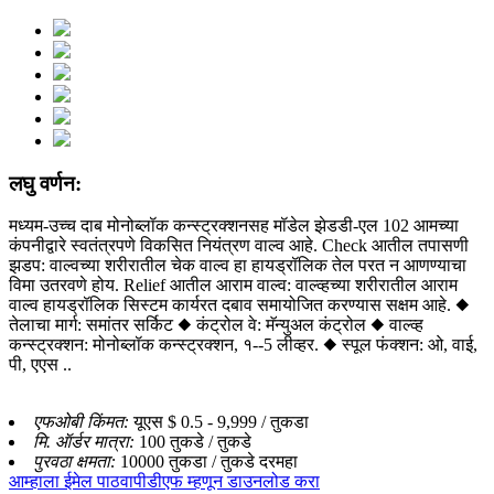
लघु वर्णन:
मध्यम-उच्च दाब मोनोब्लॉक कन्स्ट्रक्शनसह मॉडेल झेडडी-एल 102 आमच्या
कंपनीद्वारे स्वतंत्रपणे विकसित नियंत्रण वाल्व आहे. Check आतील तपासणी
झडप: वाल्वच्या शरीरातील चेक वाल्व हा हायड्रॉलिक तेल परत न आणण्याचा
विमा उतरवणे होय. Relief आतील आराम वाल्व: वाल्व्हच्या शरीरातील आराम
वाल्व हायड्रॉलिक सिस्टम कार्यरत दबाव समायोजित करण्यास सक्षम आहे. ◆
तेलाचा मार्ग: समांतर सर्किट ◆ कंट्रोल वे: मॅन्युअल कंट्रोल ◆ वाल्व्ह
कन्स्ट्रक्शन: मोनोब्लॉक कन्स्ट्रक्शन, १--5 लीव्हर. ◆ स्पूल फंक्शन: ओ, वाई,
पी, एएस ..
एफओबी किंमत:
यूएस $ 0.5 - 9,999 / तुकडा
मि. ऑर्डर मात्रा:
100 तुकडे / तुकडे
पुरवठा क्षमता:
10000 तुकडा / तुकडे दरमहा
आम्हाला ईमेल पाठवा
पीडीएफ म्हणून डाउनलोड करा