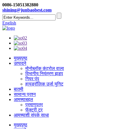
0086-15051382880
shining@junbaobest.com
English
मुख्यपृष्ठ
उत्पादने
मोनोब्लॉक कंट्रोल वाल्व
विभागीय नियंत्रण झडप
गियर पंप
हायड्रॉलिक उर्जा युनिट
बातमी
सामान्य प्रश्न
आमच्याबद्दल
प्रमाणपत्र
फॅक्टरी टूर
आमच्याशी संपर्क साधा
मुख्यपृष्ठ