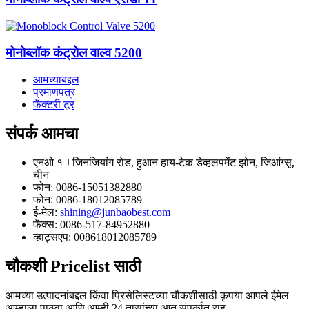
मोनोब्लॉक कंट्रोल वाल्व 5200
आमच्याबद्दल
प्रमाणपत्र
फॅक्टरी टूर
संपर्क
आमचा
एनओ १ J जिनजियांग रोड, हुआन हाय-टेक डेव्हलपमेंट झोन, जिआंग्सू,
चीन
फोन: 0086-15051382880
फोन: 0086-18012085789
ई-मेल:
shining@junbaobest.com
फॅक्स: 0086-517-84952880
व्हाट्सएप: 008618012085789
चौकशी
Pricelist साठी
आमच्या उत्पादनांबद्दल किंवा प्रिसेलिस्टच्या चौकशीसाठी कृपया आपले ईमेल
आम्हाला पाठवा आणि आम्ही 24 तासांच्या आत संपर्कात राहू.