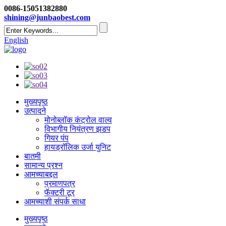
0086-15051382880
shining@junbaobest.com
English
मुख्यपृष्ठ
उत्पादने
मोनोब्लॉक कंट्रोल वाल्व
विभागीय नियंत्रण झडप
गियर पंप
हायड्रॉलिक उर्जा युनिट
बातमी
सामान्य प्रश्न
आमच्याबद्दल
प्रमाणपत्र
फॅक्टरी टूर
आमच्याशी संपर्क साधा
मुख्यपृष्ठ