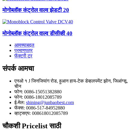
मोनोब्लॉक कंट्रोल वाल्व झेडटी 20
मोनोब्लॉक कंट्रोल वाल्व डीसीव्ही 40
आमच्याबद्दल
प्रमाणपत्र
फॅक्टरी टूर
संपर्क
आमचा
एनओ १ J जिनजियांग रोड, हुआन हाय-टेक डेव्हलपमेंट झोन, जिआंग्सू,
चीन
फोन: 0086-15051382880
फोन: 0086-18012085789
ई-मेल:
shining@junbaobest.com
फॅक्स: 0086-517-84952880
व्हाट्सएप: 008618012085789
चौकशी
Pricelist साठी