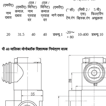
(एल /
(एल /
(एमपीए)
(एमपीए)
मिनिट)
मिनिट)
(एमपीए)
(मिमी 2 /
5 मी)
(° सी)
कमाल.
नाम
कमाल
नाम
एस)
फिल्टरिंग
मागे दबाव
दबाव
प्रवाह
प्रवाह
दबाव
टेम.रंग
व्हिस्क.रंग
अचूकता
दर
दर
-20〜
20
31.5
40
40
डब्ल्यू 1
10-400
डब्ल्यू 10
+ 80
पी 40 मालिका मोनोब्लॉक दिशात्मक नियंत्रण वाल्व