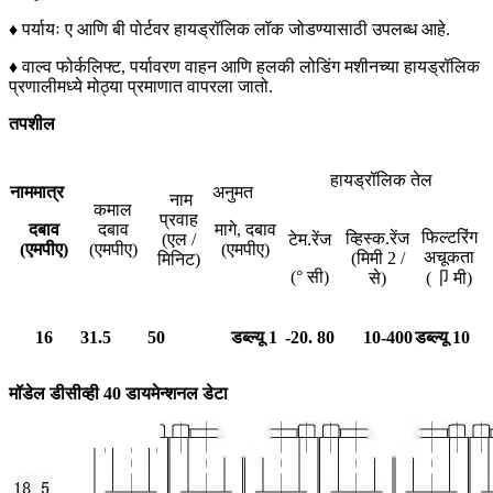
♦ पर्यायः ए आणि बी पोर्टवर हायड्रॉलिक लॉक जोडण्यासाठी उपलब्ध आहे.
♦ वाल्व फोर्कलिफ्ट, पर्यावरण वाहन आणि हलकी लोडिंग मशीनच्या हायड्रॉलिक
प्रणालीमध्ये मोठ्या प्रमाणात वापरला जातो.
तपशील
हायड्रॉलिक तेल
नाममात्र
अनुमत
नाम
कमाल
प्रवाह
दबाव
दबाव
मागे, दबाव
फिल्टरिंग
व्हिस्क.रेंज
(एल /
टेम.रेंज
(एमपीए)
(एमपीए)
(एमपीए)
अचूकता
(मिमी 2 /
मिनिट)
(° सी)
से)
(卩 मी)
16
31.5
50
डब्ल्यू 1
-20. 80
10-400
डब्ल्यू 10
मॉडेल डीसीव्ही 40 डायमेन्शनल डेटा