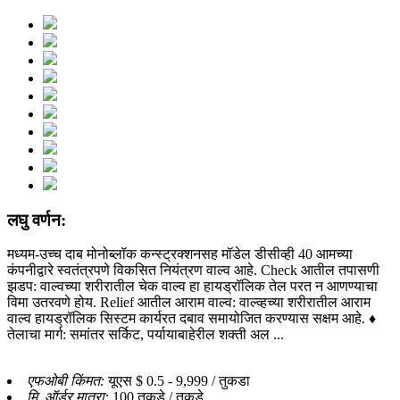
लघु वर्णन:
मध्यम-उच्च दाब मोनोब्लॉक कन्स्ट्रक्शनसह मॉडेल डीसीव्ही 40 आमच्या
कंपनीद्वारे स्वतंत्रपणे विकसित नियंत्रण वाल्व आहे. Check आतील तपासणी
झडप: वाल्वच्या शरीरातील चेक वाल्व हा हायड्रॉलिक तेल परत न आणण्याचा
विमा उतरवणे होय. Relief आतील आराम वाल्व: वाल्व्हच्या शरीरातील आराम
वाल्व हायड्रॉलिक सिस्टम कार्यरत दबाव समायोजित करण्यास सक्षम आहे. ♦
तेलाचा मार्ग: समांतर सर्किट, पर्यायाबाहेरील शक्ती अल ...
एफओबी किंमत:
यूएस $ 0.5 - 9,999 / तुकडा
मि. ऑर्डर मात्रा:
100 तुकडे / तुकडे