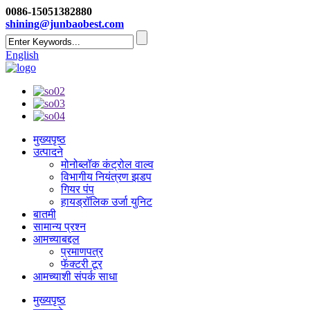
0086-15051382880
shining@junbaobest.com
English
मुख्यपृष्ठ
उत्पादने
मोनोब्लॉक कंट्रोल वाल्व
विभागीय नियंत्रण झडप
गियर पंप
हायड्रॉलिक उर्जा युनिट
बातमी
सामान्य प्रश्न
आमच्याबद्दल
प्रमाणपत्र
फॅक्टरी टूर
आमच्याशी संपर्क साधा
मुख्यपृष्ठ