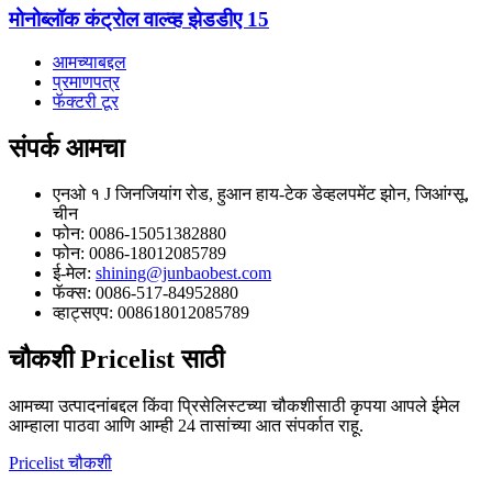
मोनोब्लॉक कंट्रोल वाल्व्ह झेडडीए 15
आमच्याबद्दल
प्रमाणपत्र
फॅक्टरी टूर
संपर्क
आमचा
एनओ १ J जिनजियांग रोड, हुआन हाय-टेक डेव्हलपमेंट झोन, जिआंग्सू,
चीन
फोन: 0086-15051382880
फोन: 0086-18012085789
ई-मेल:
shining@junbaobest.com
फॅक्स: 0086-517-84952880
व्हाट्सएप: 008618012085789
चौकशी
Pricelist साठी
आमच्या उत्पादनांबद्दल किंवा प्रिसेलिस्टच्या चौकशीसाठी कृपया आपले ईमेल
आम्हाला पाठवा आणि आम्ही 24 तासांच्या आत संपर्कात राहू.
Pricelist चौकशी