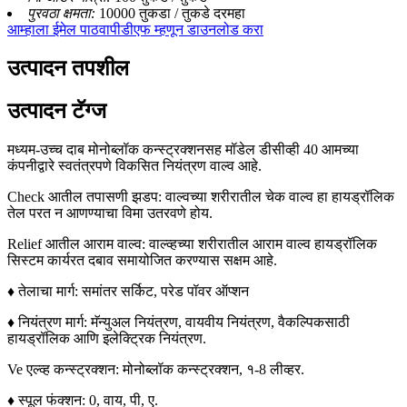
पुरवठा क्षमता:
10000 तुकडा / तुकडे दरमहा
आम्हाला ईमेल पाठवा
पीडीएफ म्हणून डाउनलोड करा
उत्पादन तपशील
उत्पादन टॅग्ज
मध्यम-उच्च दाब मोनोब्लॉक कन्स्ट्रक्शनसह मॉडेल डीसीव्ही 40 आमच्या
कंपनीद्वारे स्वतंत्रपणे विकसित नियंत्रण वाल्व आहे.
Check आतील तपासणी झडप: वाल्वच्या शरीरातील चेक वाल्व हा हायड्रॉलिक
तेल परत न आणण्याचा विमा उतरवणे होय.
Relief आतील आराम वाल्व: वाल्व्हच्या शरीरातील आराम वाल्व हायड्रॉलिक
सिस्टम कार्यरत दबाव समायोजित करण्यास सक्षम आहे.
♦ तेलाचा मार्ग: समांतर सर्किट, परेड पॉवर ऑप्शन
♦ नियंत्रण मार्ग: मॅन्युअल नियंत्रण, वायवीय नियंत्रण, वैकल्पिकसाठी
हायड्रॉलिक आणि इलेक्ट्रिक नियंत्रण.
Ve एल्व्ह कन्स्ट्रक्शन: मोनोब्लॉक कन्स्ट्रक्शन, १-8 लीव्हर.
♦ स्पूल फंक्शन: 0, वाय, पी, ए.