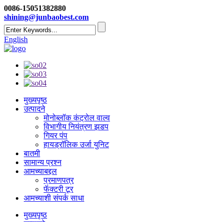
0086-15051382880
shining@junbaobest.com
English
मुख्यपृष्ठ
उत्पादने
मोनोब्लॉक कंट्रोल वाल्व
विभागीय नियंत्रण झडप
गियर पंप
हायड्रॉलिक उर्जा युनिट
बातमी
सामान्य प्रश्न
आमच्याबद्दल
प्रमाणपत्र
फॅक्टरी टूर
आमच्याशी संपर्क साधा
मुख्यपृष्ठ