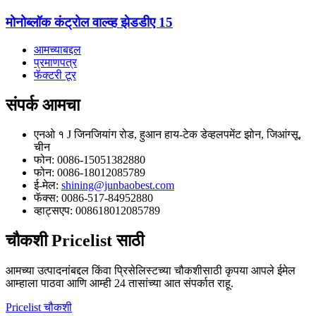
मोनोब्लॉक कंट्रोल वाल्व्ह झेडडीए 15
आमच्याबद्दल
प्रमाणपत्र
फॅक्टरी टूर
संपर्क
आमचा
एनओ १ J जिनजियांग रोड, हुआन हाय-टेक डेव्हलपमेंट झोन, जिआंग्सू,
चीन
फोन: 0086-15051382880
फोन: 0086-18012085789
ई-मेल:
shining@junbaobest.com
फॅक्स: 0086-517-84952880
व्हाट्सएप: 008618012085789
चौकशी
Pricelist साठी
आमच्या उत्पादनांबद्दल किंवा प्रिसेलिस्टच्या चौकशीसाठी कृपया आपले ईमेल
आम्हाला पाठवा आणि आम्ही 24 तासांच्या आत संपर्कात राहू.
Pricelist चौकशी