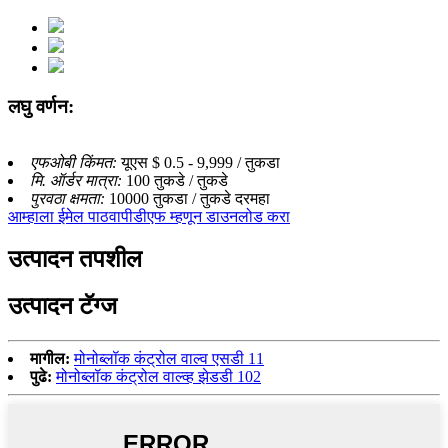
लघु वर्णन:
एफओबी किंमत:
यूएस $ 0.5 - 9,999 / तुकडा
मि. ऑर्डर मात्रा:
100 तुकडे / तुकडे
पुरवठा क्षमता:
10000 तुकडा / तुकडे दरमहा
आम्हाला ईमेल पाठवा
पीडीएफ म्हणून डाउनलोड करा
उत्पादन तपशील
उत्पादन टॅग्ज
मागील:
मोनोब्लॉक कंट्रोल वाल्व एसडी 11
पुढे:
मोनोब्लॉक कंट्रोल वाल्व्ह झेडडी 102