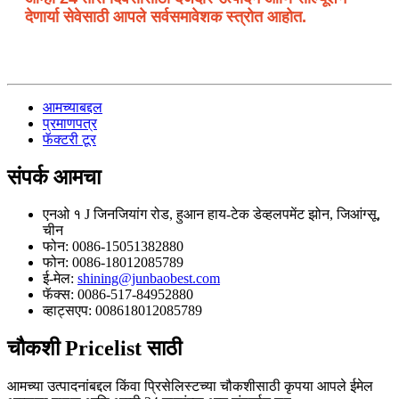
देणार्या सेवेसाठी आपले सर्वसमावेशक स्त्रोत आहोत.
आमच्याबद्दल
प्रमाणपत्र
फॅक्टरी टूर
संपर्क
आमचा
एनओ १ J जिनजियांग रोड, हुआन हाय-टेक डेव्हलपमेंट झोन, जिआंग्सू,
चीन
फोन: 0086-15051382880
फोन: 0086-18012085789
ई-मेल:
shining@junbaobest.com
फॅक्स: 0086-517-84952880
व्हाट्सएप: 008618012085789
चौकशी
Pricelist साठी
आमच्या उत्पादनांबद्दल किंवा प्रिसेलिस्टच्या चौकशीसाठी कृपया आपले ईमेल