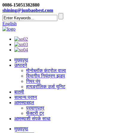
0086-15051382880
shining@junbaobest.com
English
मुख्यपृष्ठ
उत्पादने
मोनोब्लॉक कंट्रोल वाल्व
विभागीय नियंत्रण झडप
गियर पंप
हायड्रॉलिक उर्जा युनिट
बातमी
सामान्य प्रश्न
आमच्याबद्दल
प्रमाणपत्र
फॅक्टरी टूर
आमच्याशी संपर्क साधा
मुख्यपृष्ठ