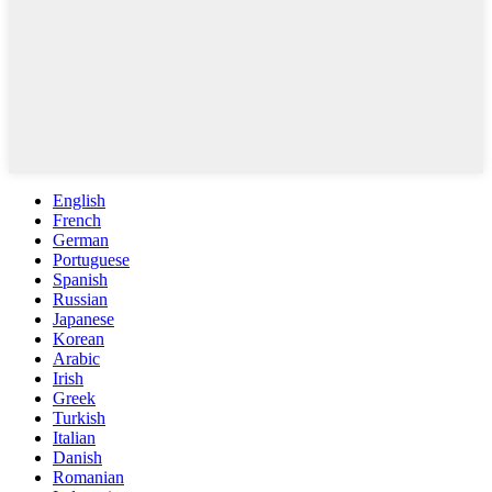
English
French
German
Portuguese
Spanish
Russian
Japanese
Korean
Arabic
Irish
Greek
Turkish
Italian
Danish
Romanian