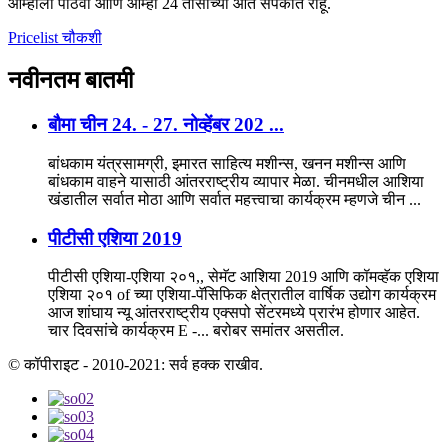
आम्हाला पाठवा आणि आम्ही 24 तासांच्या आत संपर्कात राहू.
Pricelist चौकशी
नवीनतम
बातमी
बौमा चीन 24. - 27. नोव्हेंबर 202 ...
बांधकाम यंत्रसामग्री, इमारत साहित्य मशीन्स, खनन मशीन्स आणि
बांधकाम वाहने यासाठी आंतरराष्ट्रीय व्यापार मेळा. चीनमधील आशिया
खंडातील सर्वात मोठा आणि सर्वात महत्त्वाचा कार्यक्रम म्हणजे चीन ...
पीटीसी एशिया 2019
पीटीसी एशिया-एशिया २०१,, सेमॅट आशिया 2019 आणि कॉमव्हॅक एशिया
एशिया २०१ of च्या एशिया-पॅसिफिक क्षेत्रातील वार्षिक उद्योग कार्यक्रम
आज शांघाय न्यू आंतरराष्ट्रीय एक्सपो सेंटरमध्ये प्रारंभ होणार आहेत.
चार दिवसांचे कार्यक्रम E -... बरोबर समांतर असतील.
© कॉपीराइट - 2010-2021: सर्व हक्क राखीव.